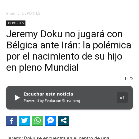
Inicio
DEPORTES
DEPORTES
Jeremy Doku no jugará con
Bélgica ante Irán: la polémica
por el nacimiento de su hijo
en pleno Mundial
75
Escuchar esta noticia
▶
x1
Powered by Evolucion Streaming
Jeremy Doku se encuentra en el centro de una