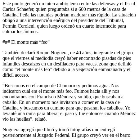
Este punto generó un intercambio tenso entre las defensas y el fiscal
Carlos Schaefer, quien preguntaba si a 600 metros de la casa de
Catalina Peña las naranjas podrían madurar más rápido. La situación
obligó a una intervención enérgica del presidente del Tribunal,
Fermín Ceroleni, quien luego ordenó un cuarto intermedio para
calmar los ánimos.
### El monte más “feo”
También declaró Roque Noguera, de 40 años, integrante del grupo
que el viernes al mediodía creyó haber encontrado pisadas de pies
infantiles descalzos en un desfiladero para vacas, zona que definió
como “el monte más feo” debido a la vegetación enmarañada y el
difícil acceso.
“Buscamos en el campo de Chamorro y pedimos agua. Nos
indicaron cuál era el monte más feo. Fuimos hacia allí y nos
encontramos con Francisco Méndez y su hijo, que buscaban a
caballo. En un momento nos invitaron a comer en la casa de
Catalina y buscamos un camino para que pasaran los caballos. Yo
levanté una rama para liberar el paso y fue entonces cuando Méndez
vio las huellas”, relató.
Noguera agregó que filmó y tomó fotografías que entregó
posteriormente al Juzgado Federal. El grupo creyó ver en el barro