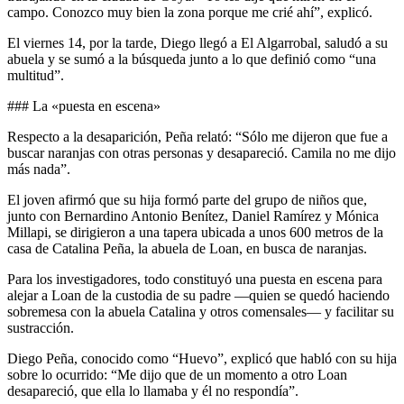
campo. Conozco muy bien la zona porque me crié ahí”, explicó.
El viernes 14, por la tarde, Diego llegó a El Algarrobal, saludó a su
abuela y se sumó a la búsqueda junto a lo que definió como “una
multitud”.
### La «puesta en escena»
Respecto a la desaparición, Peña relató: “Sólo me dijeron que fue a
buscar naranjas con otras personas y desapareció. Camila no me dijo
más nada”.
El joven afirmó que su hija formó parte del grupo de niños que,
junto con Bernardino Antonio Benítez, Daniel Ramírez y Mónica
Millapi, se dirigieron a una tapera ubicada a unos 600 metros de la
casa de Catalina Peña, la abuela de Loan, en busca de naranjas.
Para los investigadores, todo constituyó una puesta en escena para
alejar a Loan de la custodia de su padre —quien se quedó haciendo
sobremesa con la abuela Catalina y otros comensales— y facilitar su
sustracción.
Diego Peña, conocido como “Huevo”, explicó que habló con su hija
sobre lo ocurrido: “Me dijo que de un momento a otro Loan
desapareció, que ella lo llamaba y él no respondía”.