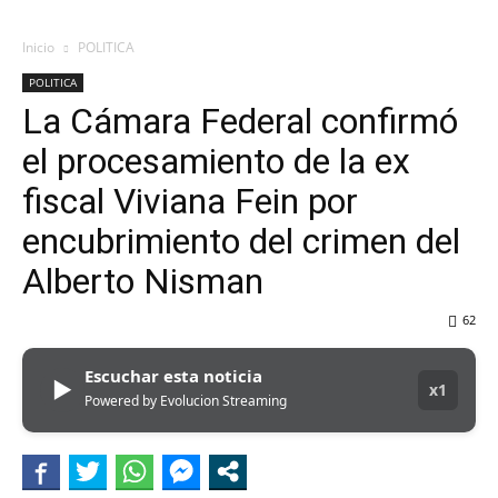
Inicio
POLITICA
POLITICA
La Cámara Federal confirmó
el procesamiento de la ex
fiscal Viviana Fein por
encubrimiento del crimen del
Alberto Nisman
62
Escuchar esta noticia
▶
x1
Powered by Evolucion Streaming