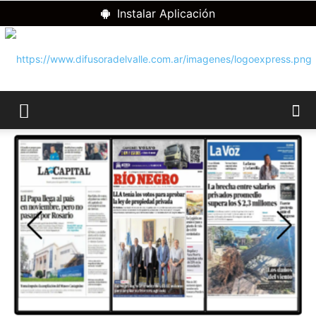
Instalar Aplicación
RADIO
DIFUSORA
DEL
VALLE