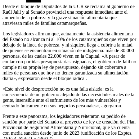
Desde el bloque de Diputados de la UCR se reclama al gobierno de
Raúl Jalil y al Senado provincial una respuesta inmediata ante el
aumento de la pobreza y la grave situación alimentaria que
atraviesan miles de familias catamarqueñas.
Los legisladores afirman que, actualmente, la asistencia alimentaria
del Estado no alcanza ni al 10% de los catamarqueños que viven por
debajo de la línea de pobreza, y ni siquiera llega a cubrir a la mitad
de quienes se encuentran en situación de indigencia: más de 30.000
personas, de las cuales 22.000 viven en la Capital. «A pesar de
contar con partidas presupuestarias asignadas, el gobierno de Jalil no
cumple ni su propia ley de presupuesto, dejando sin cobertura a
miles de personas que hoy no tienen garantizada su alimentación
diaria», expresaron desde el bloque radical.
«Este nivel de desprotección no es una falla aislada: es la
consecuencia de un gobierno alejado de las necesidades reales de la
gente, insensible ante el sufrimiento de los más vulnerables y
centrado únicamente en sus negocios personales», agergaron.
Frente a este panorama, los legisladores reiteraron su pedido de
sanción por parte del Senado al proyecto de ley de creación del Plan
Provincial de Seguridad Alimentaria y Nutricional, que ya cuenta
con media sanción desde junio de 2023 (unificación de los Exptes.
210/23, 654/22 y 436/22).