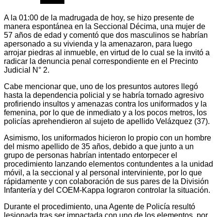
A la 01:00 de la madrugada de hoy, se hizo presente de
manera espontánea en la Seccional Décima, una mujer de
57 años de edad y comentó que dos masculinos se habrían
apersonado a su vivienda y la amenazaron, para luego
arrojar piedras al inmueble, en virtud de lo cual se la invitó a
radicar la denuncia penal correspondiente en el Precinto
Judicial N° 2.
Cabe mencionar que, uno de los presuntos autores llegó
hasta la dependencia policial y se habría tornado agresivo
profiriendo insultos y amenazas contra los uniformados y la
femenina, por lo que de inmediato y a los pocos metros, los
policías aprehendieron al sujeto de apellido Velázquez (37).
Asimismo, los uniformados hicieron lo propio con un hombre
del mismo apellido de 35 años, debido a que junto a un
grupo de personas habrían intentado entorpecer el
procedimiento lanzando elementos contundentes a la unidad
móvil, a la seccional y al personal interviniente, por lo que
rápidamente y con colaboración de sus pares de la División
Infantería y del COEM-Kappa lograron controlar la situación.
Durante el procedimiento, una Agente de Policía resultó
lesionada tras ser impactada con uno de los elementos, por