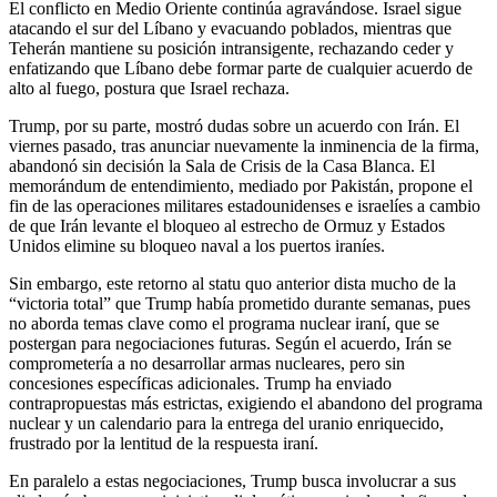
El conflicto en Medio Oriente continúa agravándose. Israel sigue
atacando el sur del Líbano y evacuando poblados, mientras que
Teherán mantiene su posición intransigente, rechazando ceder y
enfatizando que Líbano debe formar parte de cualquier acuerdo de
alto al fuego, postura que Israel rechaza.
Trump, por su parte, mostró dudas sobre un acuerdo con Irán. El
viernes pasado, tras anunciar nuevamente la inminencia de la firma,
abandonó sin decisión la Sala de Crisis de la Casa Blanca. El
memorándum de entendimiento, mediado por Pakistán, propone el
fin de las operaciones militares estadounidenses e israelíes a cambio
de que Irán levante el bloqueo al estrecho de Ormuz y Estados
Unidos elimine su bloqueo naval a los puertos iraníes.
Sin embargo, este retorno al statu quo anterior dista mucho de la
“victoria total” que Trump había prometido durante semanas, pues
no aborda temas clave como el programa nuclear iraní, que se
postergan para negociaciones futuras. Según el acuerdo, Irán se
comprometería a no desarrollar armas nucleares, pero sin
concesiones específicas adicionales. Trump ha enviado
contrapropuestas más estrictas, exigiendo el abandono del programa
nuclear y un calendario para la entrega del uranio enriquecido,
frustrado por la lentitud de la respuesta iraní.
En paralelo a estas negociaciones, Trump busca involucrar a sus