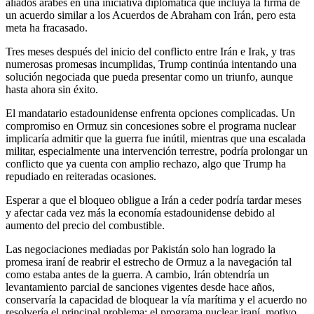
aliados árabes en una iniciativa diplomática que incluya la firma de
un acuerdo similar a los Acuerdos de Abraham con Irán, pero esta
meta ha fracasado.
Tres meses después del inicio del conflicto entre Irán e Irak, y tras
numerosas promesas incumplidas, Trump continúa intentando una
solución negociada que pueda presentar como un triunfo, aunque
hasta ahora sin éxito.
El mandatario estadounidense enfrenta opciones complicadas. Un
compromiso en Ormuz sin concesiones sobre el programa nuclear
implicaría admitir que la guerra fue inútil, mientras que una escalada
militar, especialmente una intervención terrestre, podría prolongar un
conflicto que ya cuenta con amplio rechazo, algo que Trump ha
repudiado en reiteradas ocasiones.
Esperar a que el bloqueo obligue a Irán a ceder podría tardar meses
y afectar cada vez más la economía estadounidense debido al
aumento del precio del combustible.
Las negociaciones mediadas por Pakistán solo han logrado la
promesa iraní de reabrir el estrecho de Ormuz a la navegación tal
como estaba antes de la guerra. A cambio, Irán obtendría un
levantamiento parcial de sanciones vigentes desde hace años,
conservaría la capacidad de bloquear la vía marítima y el acuerdo no
resolvería el principal problema: el programa nuclear iraní, motivo