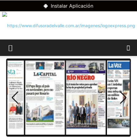
Instalar Aplicación
RADIO
DIFUSORA
DEL
VALLE