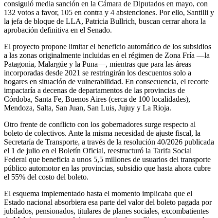
consiguió media sanción en la Cámara de Diputados en mayo, con
132 votos a favor, 105 en contra y 4 abstenciones. Por ello, Santilli y
la jefa de bloque de LLA, Patricia Bullrich, buscan cerrar ahora la
aprobación definitiva en el Senado.
El proyecto propone limitar el beneficio automático de los subsidios
a las zonas originalmente incluidas en el régimen de Zona Fría —la
Patagonia, Malargüe y la Puna—, mientras que para las áreas
incorporadas desde 2021 se restringirán los descuentos solo a
hogares en situación de vulnerabilidad. En consecuencia, el recorte
impactaría a decenas de departamentos de las provincias de
Córdoba, Santa Fe, Buenos Aires (cerca de 100 localidades),
Mendoza, Salta, San Juan, San Luis, Jujuy y La Rioja.
Otro frente de conflicto con los gobernadores surge respecto al
boleto de colectivos. Ante la misma necesidad de ajuste fiscal, la
Secretaría de Transporte, a través de la resolución 40/2026 publicada
el 1 de julio en el Boletín Oficial, reestructuró la Tarifa Social
Federal que beneficia a unos 5,5 millones de usuarios del transporte
público automotor en las provincias, subsidio que hasta ahora cubre
el 55% del costo del boleto.
El esquema implementado hasta el momento implicaba que el
Estado nacional absorbiera esa parte del valor del boleto pagada por
jubilados, pensionados, titulares de planes sociales, excombatientes