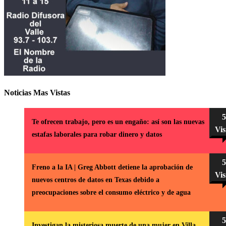
Noticias Mas Vistas
5
Te ofrecen trabajo, pero es un engaño: así son las nuevas
Vis
estafas laborales para robar dinero y datos
5
Freno a la IA | Greg Abbott detiene la aprobación de
Vis
nuevos centros de datos en Texas debido a
preocupaciones sobre el consumo eléctrico y de agua
5
Investigan la misteriosa muerte de una mujer en Villa