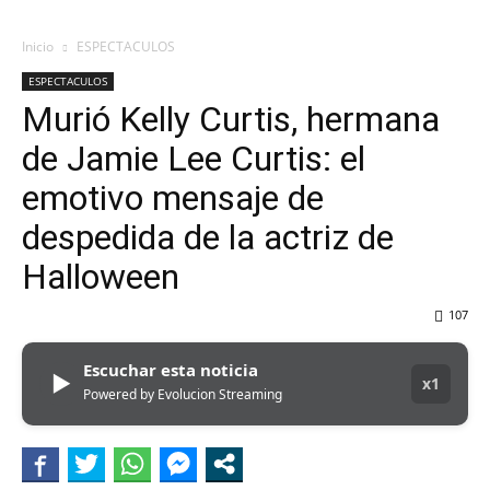
Inicio
ESPECTACULOS
ESPECTACULOS
Murió Kelly Curtis, hermana
de Jamie Lee Curtis: el
emotivo mensaje de
despedida de la actriz de
Halloween
107
Escuchar esta noticia
▶
x1
Powered by Evolucion Streaming