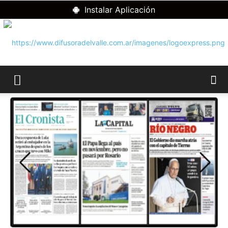
Instalar Aplicación
RADIO
DIFUSORA
DEL
VALLE