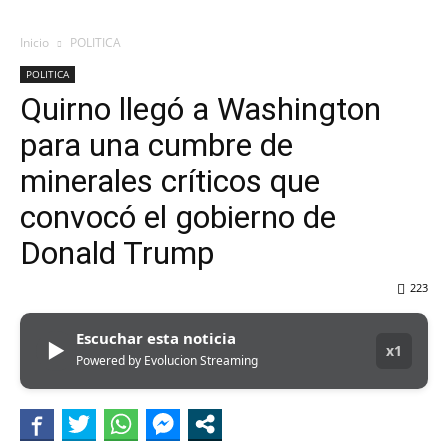
Inicio
POLITICA
POLITICA
Quirno llegó a Washington
para una cumbre de
minerales críticos que
convocó el gobierno de
Donald Trump
223
Escuchar esta noticia
▶
x1
Powered by Evolucion Streaming