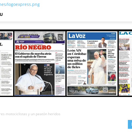
NU
tres motociclistas y un peatón heridos