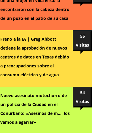
de una mujer en Villa Elisa: la
encontraron con la cabeza dentro
de un pozo en el patio de su casa
55
Freno a la IA | Greg Abbott
Visitas
detiene la aprobación de nuevos
centros de datos en Texas debido
a preocupaciones sobre el
consumo eléctrico y de agua
54
Nuevo asesinato motochorro de
Visitas
un policía de la Ciudad en el
Conurbano: «Asesinos de m…, los
vamos a agarrar»