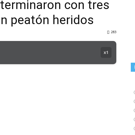
 terminaron con tres
un peatón heridos
283
x1