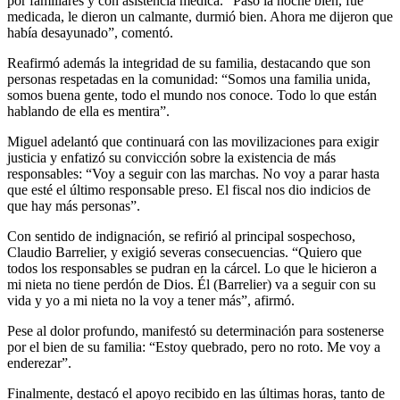
por familiares y con asistencia médica. “Pasó la noche bien, fue
medicada, le dieron un calmante, durmió bien. Ahora me dijeron que
había desayunado”, comentó.
Reafirmó además la integridad de su familia, destacando que son
personas respetadas en la comunidad: “Somos una familia unida,
somos buena gente, todo el mundo nos conoce. Todo lo que están
hablando de ella es mentira”.
Miguel adelantó que continuará con las movilizaciones para exigir
justicia y enfatizó su convicción sobre la existencia de más
responsables: “Voy a seguir con las marchas. No voy a parar hasta
que esté el último responsable preso. El fiscal nos dio indicios de
que hay más personas”.
Con sentido de indignación, se refirió al principal sospechoso,
Claudio Barrelier, y exigió severas consecuencias. “Quiero que
todos los responsables se pudran en la cárcel. Lo que le hicieron a
mi nieta no tiene perdón de Dios. Él (Barrelier) va a seguir con su
vida y yo a mi nieta no la voy a tener más”, afirmó.
Pese al dolor profundo, manifestó su determinación para sostenerse
por el bien de su familia: “Estoy quebrado, pero no roto. Me voy a
enderezar”.
Finalmente, destacó el apoyo recibido en las últimas horas, tanto de