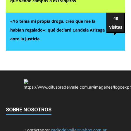
que vende campos a extranjeros
48
«Yo tenía mi propia droga, creo que me la
Visitas
habían regalado»: qué declaró Candela Arizaga
ante la justicia
SOBRE NOSOTROS
Contáctanos:
radiodelvalle@yahoo.com.ar