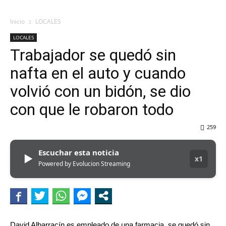
Inicio
LOCALES
LOCALES
Trabajador se quedó sin
nafta en el auto y cuando
volvió con un bidón, se dio
con que le robaron todo
259
Escuchar esta noticia
▶
x1
Powered by Evolucion Streaming
David Albarracín es empleado de una farmacia, se quedó sin