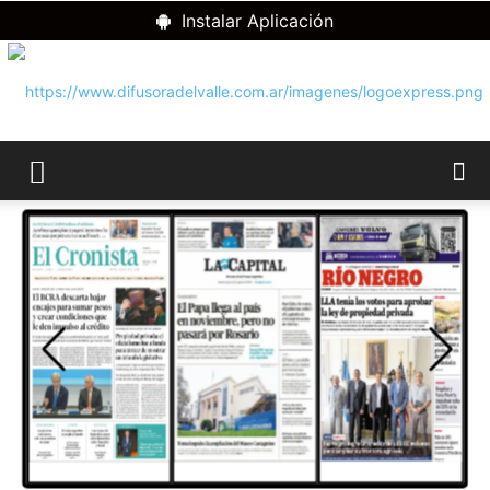
Instalar Aplicación
RADIO
DIFUSORA
DEL
VALLE