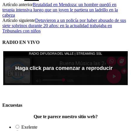
Artículo anterior
Brutalidad en Mendoza: un hombre quedó en
terapia intensiva luego que un joven le partiera un ladrillo en la
cabeza
Artículo siguiente
Detuvieron a un policía por haber abusado de sus
siete sobrinos durante 20 años: en la actualidad trabajaba en
Tribunales con niños
RADIO EN VIVO
Encuestas
Que te parece nuestro sitio web?
Exelente