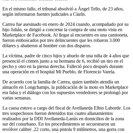
En el mismo fallo, el tribunal absolvió a Ángel Tello, de 23 años,
según informaron fuentes judiciales a Clarín.
Carrea fue asesinado en enero de 2024 cuando, acompañado por su
hijo Julián, se dirigió a concretar la compra de una moto vista en
Marketplace de Facebook. Al llegar al encuentro en una camioneta,
fueron emboscados por tres delincuentes que les robaron 3.000
dólares y abatieron al hombre con dos disparos.
La víctima, padre de cinco hijos y abuelo de una niña de 4 años que
presenció el crimen junto a su hermana de 6, recibió un tiro en el
pecho y otro en la pierna derecha. Falleció poco después durante
una operación en el hospital Mi Pueblo, de Florencio Varela.
De acuerdo con la familia de Carrea, quien también atendía un
almacén en Longchamps, la publicación de la moto en Marketplace
era falsa y el diálogo con los supuestos vendedores se prolongó por
varias semanas.
La causa estuvo a cargo del fiscal de Avellaneda Elbio Laborde. Los
tres sospechosos fueron detenidos tras cuatro allanamientos
realizados por la DDI Avellaneda-Lanús en domicilios de la zona
sur del conurbano. En los procedimientos se secuestraron un
revólver calibre .22 corto, una pistola 9 milímetros, una gorra con