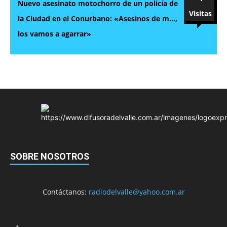
Nuevo asesinato motochorro de un policía de
Visitas
la Ciudad en el Conurbano: «Asesinos de m…,
los vamos a agarrar»
SOBRE NOSOTROS
Contáctanos:
radiodelvalle@yahoo.com.ar