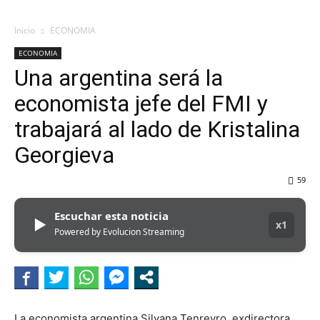
Inicio
ECONOMIA
ECONOMIA
Una argentina será la
economista jefe del FMI y
trabajará al lado de Kristalina
Georgieva
59
Escuchar esta noticia
▶
x1
Powered by Evolucion Streaming
La economista argentina Silvana Tenreyro, exdirectora