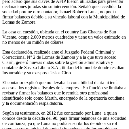
pero aclaró que sus claves de AFIP fueron utilizadas para presentar
declaraciones juradas sin su intervención. Señaló que accedió a la
sociedad porque otro contador, Ismael Roberto Luna, no podía
firmar balances debido a su vínculo laboral con la Municipalidad de
Lomas de Zamora.
La casa en cuestión, ubicada en el country Las Chacras de San
Vicente, ocupa 2.000 metros cuadrados y tiene un valor estimado en
no menos de un millón de dólares.
Esta declaración, realizada ante el Juzgado Federal Criminal y
Correccional N° 2 de Lomas de Zamora y a la que tuvo acceso
Clarín, generó nuevas dudas sobre la gestión administrativa y
contable de Sasaxa Libero S.A., titular del inmueble donde residían
Insaurralde y su exesposa Jesica Cirio.
El contador explicó que no llevaba la contabilidad diaria ni tenía
acceso a los registros fiscales de la empresa. Su función se limitaba a
revisar y firmar los balances que le remitía otro profesional
identificado solo como Martín, encargado de la operatoria cotidiana
y la documentación respaldatoria.
Según su testimonio, en 2012 fue contactado por Luna, a quien
conoce desde la década del 90, para firmar balances de una sociedad
de confianza, ya que Luna no podía suscribirlos debido a su rol
como asesor municipal durante la intendencia de Insaurralde en