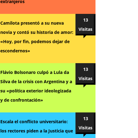
extranjeros
13
Camilota presentó a su nueva
Visitas
novia y contó su historia de amor:
«Hoy, por fin, podemos dejar de
escondernos»
13
Flávio Bolsonaro culpó a Lula da
Visitas
Silva de la crisis con Argentina y a
su «política exterior ideologizada
y de confrontación»
13
Escala el conflicto universitario:
Visitas
los rectores piden a la Justicia que