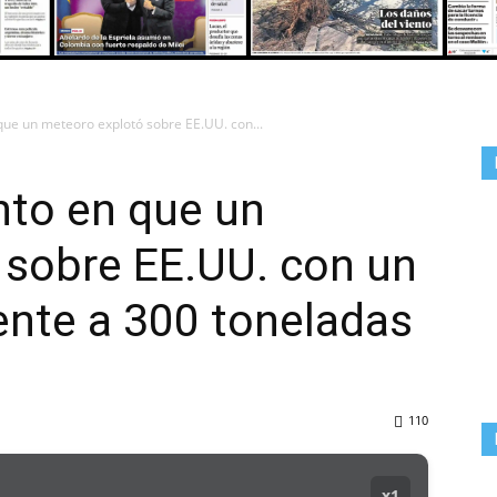
DEL
que un meteoro explotó sobre EE.UU. con...
nto en que un
VALLE
 sobre EE.UU. con un
lente a 300 toneladas
110
x1