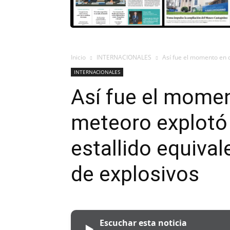
Inicio
INTERNACIONALES
Así fue el momento en 
INTERNACIONALES
Así fue el mome
meteoro explotó
estallido equiva
de explosivos
Escuchar esta noticia
▶