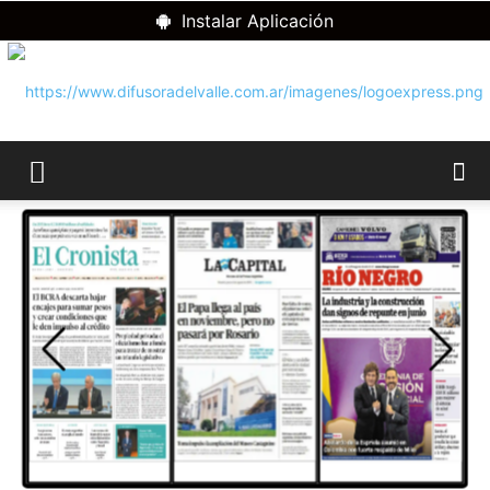
Instalar Aplicación
RADIO
DIFUSORA
DEL
VALLE