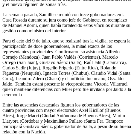
y el nuevo régimen de zonas frías.
La semana pasada, Santilli se reunió con trece gobernadores en la
Casa Rosada durante su jura como jefe de Gabinete, en reemplazo
de Manuel Adorni, quien había fortalecido estos vínculos durante su
gestión como ministro del Interior.
Para el acto del 9 de julio, que se realizará tras la vigilia, se espera la
participación de doce gobernadores, la mitad exacta de los
representantes provinciales. Confirmaron su asistencia Alfredo
Cornejo (Mendoza), Juan Pablo Valdés (Corrientes), Marcelo
Orrego (San Juan), Gustavo Sáenz (Salta), Raúl Jalil (Catamarca),
Carlos Sadir (Jujuy), Rogelio Frigerio (Entre Ríos), Rolando
Figueroa (Neuquén), Ignacio Torres (Chubut), Claudio Vidal (Santa
Cruz), Leandro Zdero (Chaco) y el anfitrión tucumano, Osvaldo
Jaldo. También estará presente la vicepresidenta Victoria Villarruel,
quien mantiene diferencias con Milei pero fue invitada por Jaldo a la
ceremonia.
Entre las ausencias destacadas figuran los gobernadores de las
cuatro provincias con mayor electorado: Axel Kicillof (Buenos
Aires), Jorge Macri (Ciudad Autónoma de Buenos Aires), Martín
Llaryora (Córdoba) y Maximiliano Pullaro (Santa Fe). Tampoco
participará Gustavo Sáenz, gobernador de Salta, a pesar de su buena
relación con la Nación.