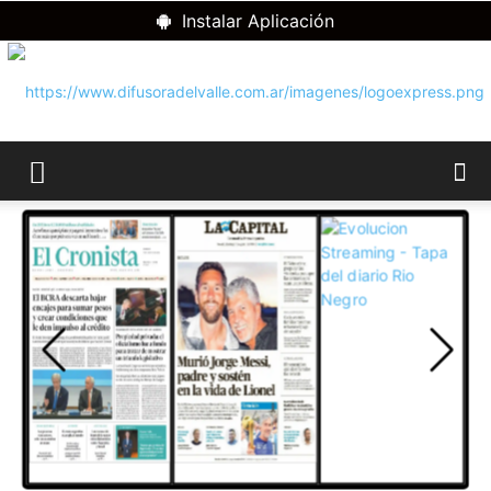
Instalar Aplicación
RADIO
DIFUSORA
DEL
VALLE