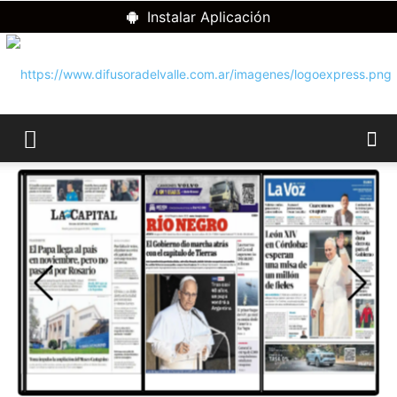
Instalar Aplicación
RADIO
DIFUSORA
DEL
VALLE