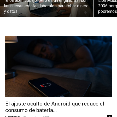
Te ofrecen trabajo, pero es un engaño: así son
Elon Musk:
las nuevas estafas laborales para robar dinero
2036 porq
y datos
podremos
El ajuste oculto de Android que reduce el
consumo de batería...