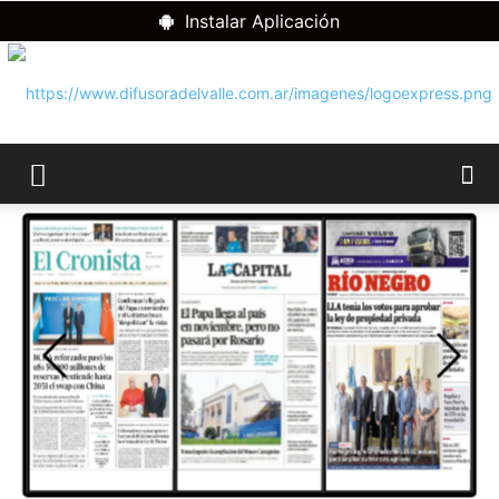
Instalar Aplicación
RADIO
DIFUSORA
DEL
VALLE